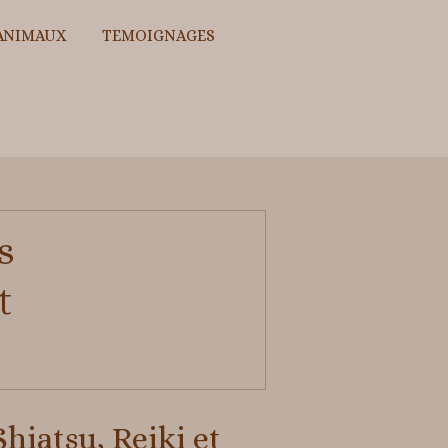
ANIMAUX
TEMOIGNAGES
s
t
hiatsu, Reiki et